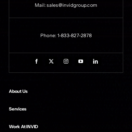
Mail:
sales@invidgroup.com
Phone:
1-833-827-2878
About Us
Services
Work At INVID